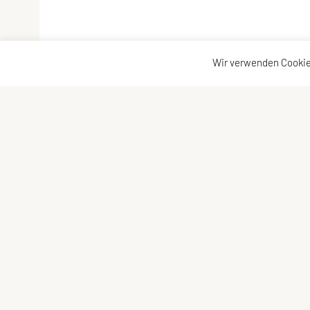
Wir verwenden Cookie
ULC DORNBIRN
Kontaktadr
UNION Leichtathletik Club
Kontakt
Alte Erlosenstr. 10
Vorstand
6850 Dornbirn
E-Mail:
ulc-dornbirn@cable.vol.at
ZVR-Zahl: 685146713