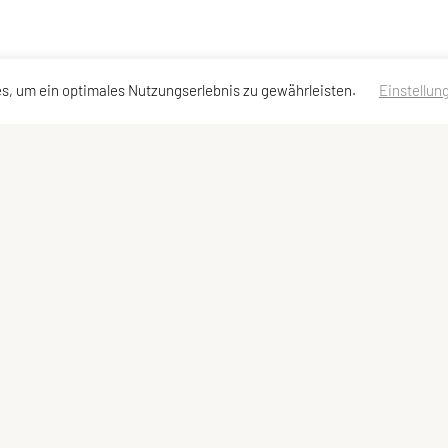
s, um ein optimales Nutzungserlebnis zu gewährleisten.
Einstellun
essen
Schnellzugriff
Meta
Team
Impressum
Sitemap
Datenschutzerklärung