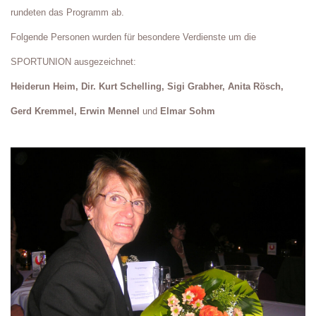
rundeten das Programm ab.
Folgende Personen wurden für besondere Verdienste um die
SPORTUNION ausgezeichnet:
Heiderun Heim,
Dir. Kurt Schelling,
Sigi Grabher,
Anita Rösch,
Gerd Kremmel,
Erwin Mennel
und
Elmar Sohm