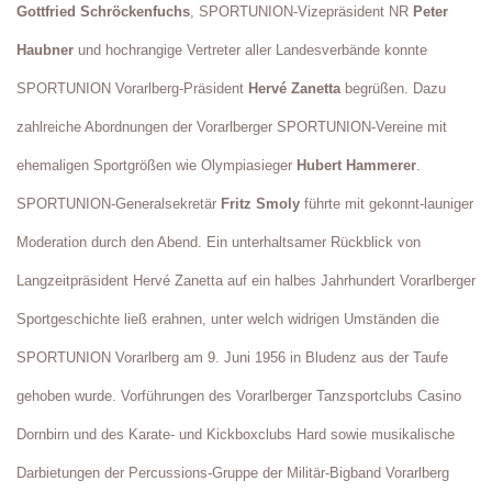
Gottfried Schröckenfuchs
, SPORTUNION-Vizepräsident NR
Peter
Haubner
und hochrangige Vertreter aller Landesverbände konnte
SPORTUNION Vorarlberg-Präsident
Hervé Zanetta
begrüßen. Dazu
zahlreiche Abordnungen der Vorarlberger SPORTUNION-Vereine mit
ehemaligen Sportgrößen wie Olympiasieger
Hubert Hammerer
.
SPORTUNION-Generalsekretär
Fritz Smoly
führte mit gekonnt-launiger
Moderation durch den Abend. Ein unterhaltsamer Rückblick von
Langzeitpräsident Hervé Zanetta auf ein halbes Jahrhundert Vorarlberger
Sportgeschichte ließ erahnen, unter welch widrigen Umständen die
SPORTUNION Vorarlberg am 9. Juni 1956 in Bludenz aus der Taufe
gehoben wurde. Vorführungen des Vorarlberger Tanzsportclubs Casino
Dornbirn und des Karate- und Kickboxclubs Hard sowie musikalische
Darbietungen der Percussions-Gruppe der Militär-Bigband Vorarlberg