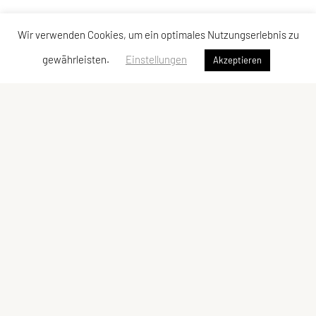
Wir verwenden Cookies, um ein optimales Nutzungserlebnis zu
gewährleisten.
Einstellungen
Akzeptieren
ULC DORNBIRN
UNION Leichtathletik Club
Alte Erlosenstr. 10
6850 Dornbirn
E-Mail:
ulc-dornbirn@cable.vol.at
ZVR-Zahl: 685146713
Kontaktadressen
Schnellzugriff
Kontakt
Team