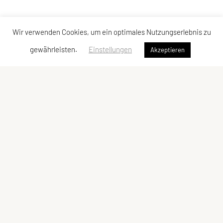
Wir verwenden Cookies, um ein optimales Nutzungserlebnis zu
gewährleisten.
Einstellungen
Akzeptieren
ULC DORNBIRN
UNION Leichtathletik Club
Alte Erlosenstr. 10
6850 Dornbirn
E-Mail:
ulc-dornbirn@cable.vol.at
ZVR-Zahl: 685146713
Kontaktadressen
Schnellzugriff
Kontakt
Team