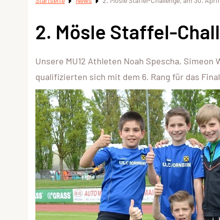
Startseite
News
2. Mösle Staffel-Challenge, am 30. April
2. Mösle Staffel-Chal
Unsere MU12 Athleten Noah Spescha, Simeon W
qualifizierten sich mit dem 6. Rang für das Fin