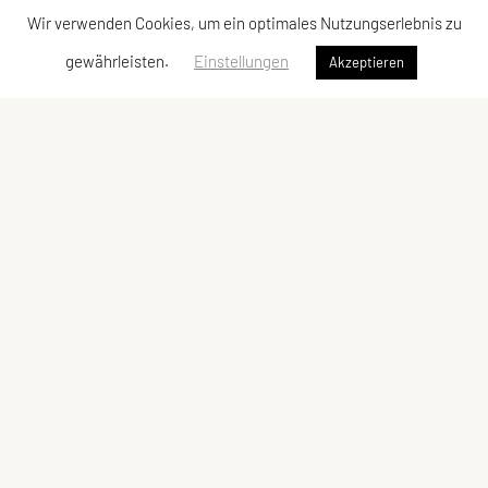
Wir verwenden Cookies, um ein optimales Nutzungserlebnis zu
gewährleisten.
Einstellungen
Akzeptieren
ULC DORNBIRN
UNION Leichtathletik Club
Alte Erlosenstr. 10
6850 Dornbirn
E-Mail:
ulc-dornbirn@cable.vol.at
ZVR-Zahl: 685146713
Kontaktadressen
Schnellzugriff
Kontakt
Team
Vorstand