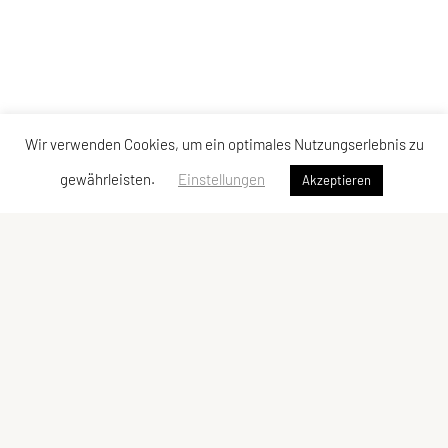
Wir verwenden Cookies, um ein optimales Nutzungserlebnis zu
gewährleisten.
Einstellungen
Akzeptieren
ULC DORNBIRN
UNION Leichtathletik Club
Alte Erlosenstr. 10
6850 Dornbirn
E-Mail:
ulc-dornbirn@cable.vol.at