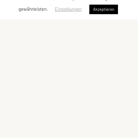
gewährleisten.
Einstellungen
Akzeptieren
ULC DORNBIRN
UNION Leichtathletik Club
Alte Erlosenstr. 10
6850 Dornbirn
E-Mail:
ulc-dornbirn@cable.vol.at
ZVR-Zahl: 685146713
Kontaktadressen
Schnellzugriff
Kontakt
Team
Vorstand
Meta