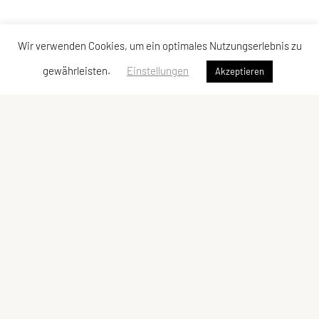
Wir verwenden Cookies, um ein optimales Nutzungserlebnis zu
gewährleisten.
Einstellungen
Akzeptieren
ULC DORNBIRN
UNION Leichtathletik Club
Alte Erlosenstr. 10
6850 Dornbirn
E-Mail:
ulc-dornbirn@cable.vol.at
ZVR-Zahl: 685146713
Kontaktadressen
Schnellzugriff
Kontakt
Team