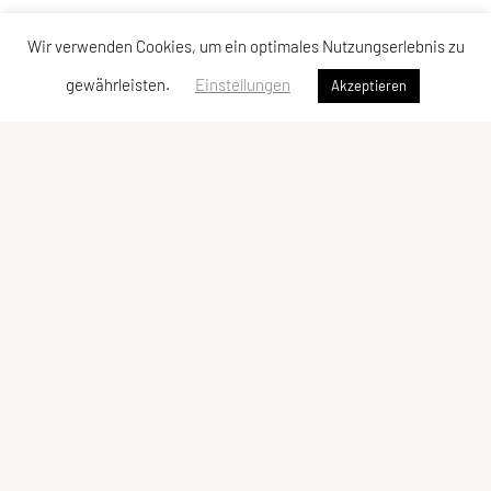
Wir verwenden Cookies, um ein optimales Nutzungserlebnis zu
gewährleisten.
Einstellungen
Akzeptieren
ULC DORNBIRN
UNION Leichtathletik Club
Alte Erlosenstr. 10
6850 Dornbirn
E-Mail:
ulc-dornbirn@cable.vol.at
ZVR-Zahl: 685146713
Kontaktadressen
Schnellzugriff
Kontakt
Team