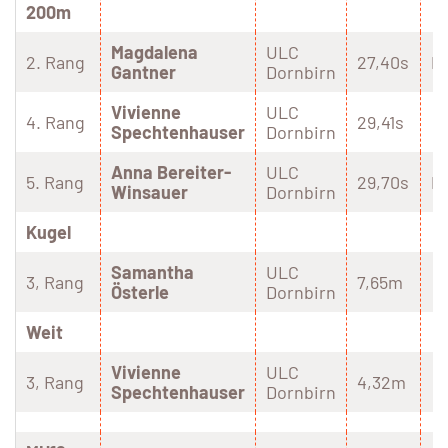
200m
Magdalena
ULC
2. Rang
27,40s
P
Gantner
Dornbirn
Vivienne
ULC
4. Rang
29,41s
Spechtenhauser
Dornbirn
Anna Bereiter-
ULC
5. Rang
29,70s
P
Winsauer
Dornbirn
Kugel
Samantha
ULC
3, Rang
7,65m
Österle
Dornbirn
Weit
Vivienne
ULC
3, Rang
4,32m
Spechtenhauser
Dornbirn