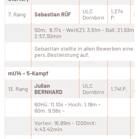
ULC
1.274
7. Rang
Sebastian RÜF
P
Dornbirn
P.
50m: 8,17s – Weit(Z): 3,91m – Ball: 21,93m 
2:57,30min
Sebastian stellte in allen Bewerben eine 
pers.Bestleistung auf.
mU14 – 5-Kampf
Julian
ULC
1.
13. Rang
1.741 P.
BERNHARD
Dornbirn
W
60Hü: 11,10s – Hoch: 1,18m –
60m: 9,58s –
Vortex: 16,89m – 1200mX:
4:43,42min