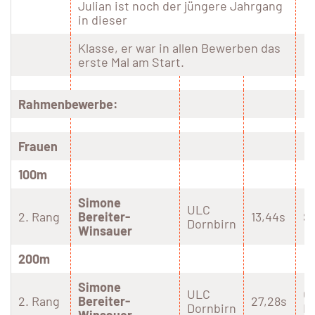
Julian ist noch der jüngere Jahrgang
in dieser
Klasse, er war in allen Bewerben das
erste Mal am Start.
Rahmenbewerbe:
Frauen
100m
Simone
ULC
2. Rang
Bereiter-
13,44s
S
Dornbirn
Winsauer
200m
Simone
ULC
Ö
2. Rang
Bereiter-
27,28s
Dornbirn
R