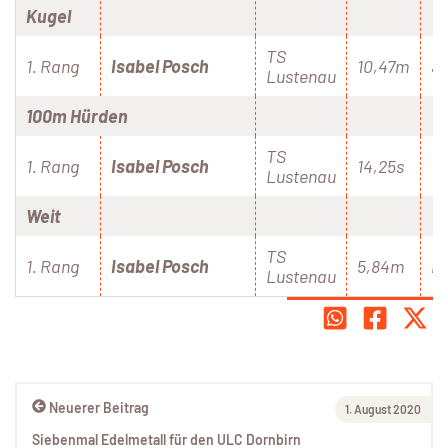
Kugel
TS
1. Rang
Isabel Posch
10,47m
S
Lustenau
100m Hürden
TS
1. Rang
Isabel Posch
14,25s
Lustenau
Weit
TS
1. Rang
Isabel Posch
5,84m
P
Lustenau
Neuerer Beitrag
1. August 2020
Siebenmal Edelmetall für den ULC Dornbirn