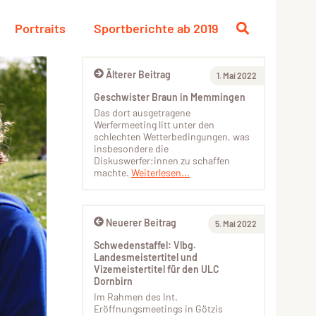
Portraits
Sportberichte ab 2019
Älterer Beitrag
1. Mai 2022
Geschwister Braun in Memmingen
Das dort ausgetragene
Werfermeeting litt unter den
schlechten Wetterbedingungen, was
insbesondere die
Diskuswerfer:innen zu schaffen
machte.
Weiterlesen...
Neuerer Beitrag
5. Mai 2022
Schwedenstaffel: Vlbg.
Landesmeistertitel und
Vizemeistertitel für den ULC
Dornbirn
Im Rahmen des Int.
Eröffnungsmeetings in Götzis