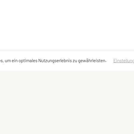
s, um ein optimales Nutzungserlebnis zu gewährleisten.
Einstellun
essen
Schnellzugriff
Meta
Team
Impressum
Sitemap
Datenschutzerklärung