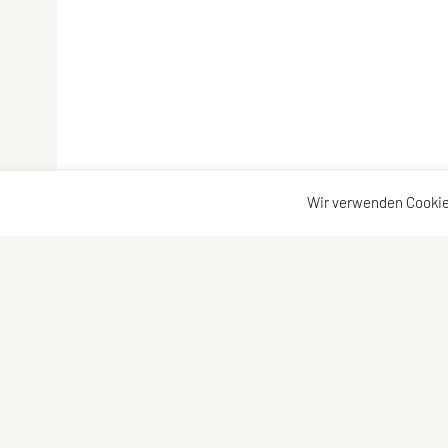
Wir verwenden Cookie
ULC DORNBIRN
Kontaktadr
UNION Leichtathletik Club
Kontakt
Alte Erlosenstr. 10
Vorstand
6850 Dornbirn
E-Mail:
ulc-dornbirn@cable.vol.at