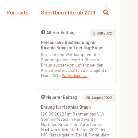
Portraits
Sportberichte ab 2019
Älterer Beitrag
12. Juli 2022
Persönliche Bestleistung für
Ricarda Braun mit der 3kg-Kugel
Ihren letzten Wettkampf vor der
Sommerpause bestritt Ricarda
Braun ausser Konkurrenz bei den
Kreismeisterschaften der Jugend in
Neusäß/D.
Weiterlesen...
Neuerer Beitrag
26. August 2022
Ehrung für Matthias Braun
[20.08.2022] Im Rahmen des VLV-
Sommerfestes in Hard wurde
Matthias Braun zum Vorarlberger
Nachwuchsleichtathleten 2021 der
U16 Klasse gekürt. Der ULC gratuliert