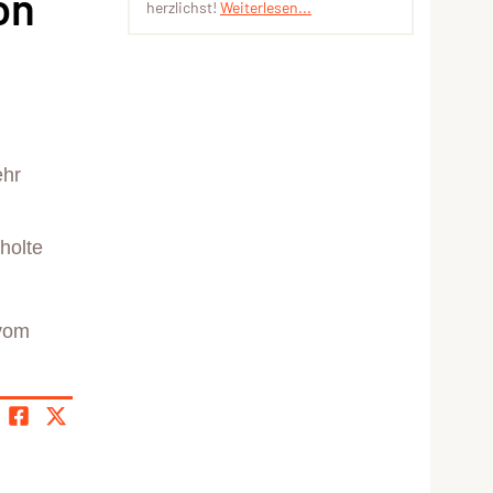
on
herzlichst!
Weiterlesen...
ehr
holte
 vom