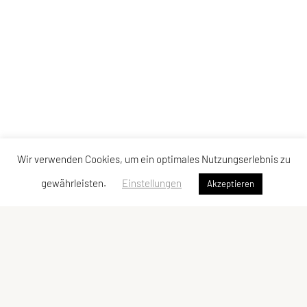
Wir verwenden Cookies, um ein optimales Nutzungserlebnis zu
gewährleisten.
Einstellungen
Akzeptieren
ULC DORNBIRN
UNION Leichtathletik Club
Alte Erlosenstr. 10