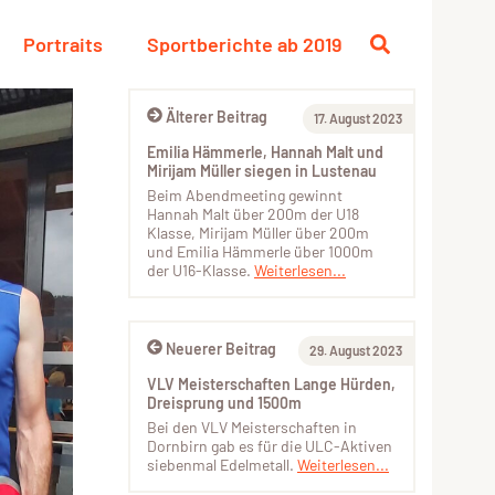
Portraits
Sportberichte ab 2019
Älterer Beitrag
17. August 2023
Emilia Hämmerle, Hannah Malt und
Mirijam Müller siegen in Lustenau
Beim Abendmeeting gewinnt
Hannah Malt über 200m der U18
Klasse, Mirijam Müller über 200m
und Emilia Hämmerle über 1000m
der U16-Klasse.
Weiterlesen...
Neuerer Beitrag
29. August 2023
VLV Meisterschaften Lange Hürden,
Dreisprung und 1500m
Bei den VLV Meisterschaften in
Dornbirn gab es für die ULC-Aktiven
siebenmal Edelmetall.
Weiterlesen...