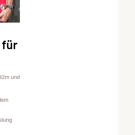
 für
,32m und
 dem
stung