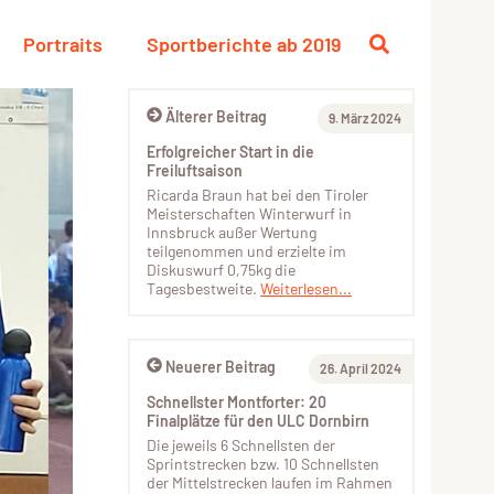
Portraits
Sportberichte ab 2019
Älterer Beitrag
9. März 2024
Erfolgreicher Start in die
Freiluftsaison
Ricarda Braun hat bei den Tiroler
Meisterschaften Winterwurf in
Innsbruck außer Wertung
teilgenommen und erzielte im
Diskuswurf 0,75kg die
Tagesbestweite.
Weiterlesen...
Neuerer Beitrag
26. April 2024
Schnellster Montforter: 20
Finalplätze für den ULC Dornbirn
Die jeweils 6 Schnellsten der
Sprintstrecken bzw. 10 Schnellsten
der Mittelstrecken laufen im Rahmen