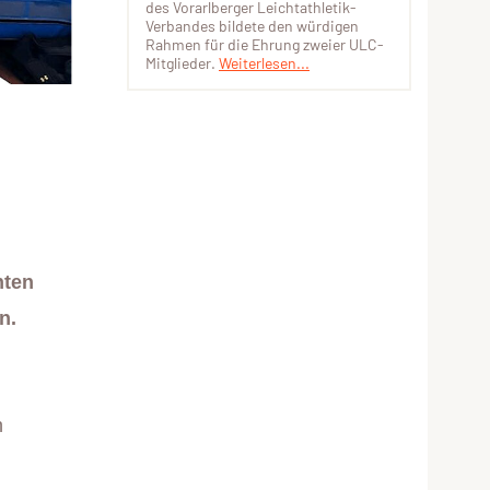
des Vorarlberger Leichtathletik-
Verbandes bildete den würdigen
Rahmen für die Ehrung zweier ULC-
Mitglieder.
Weiterlesen...
hten
n.
n