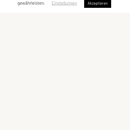
gewährleisten.
Einstellungen
Akzeptieren
ULC DORNBIRN
UNION Leichtathletik Club
Alte Erlosenstr. 10
6850 Dornbirn
E-Mail:
ulc-dornbirn@cable.vol.at
ZVR-Zahl: 685146713
Kontaktadressen
Schnellzugriff
Kontakt
Team
Vorstand
Meta