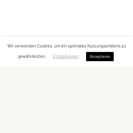
Wir verwenden Cookies, um ein optimales Nutzungserlebnis zu
gewährleisten.
Einstellungen
Akzeptieren
ULC DORNBIRN
UNION Leichtathletik Club
Alte Erlosenstr. 10
6850 Dornbirn
E-Mail:
ulc-dornbirn@cable.vol.at