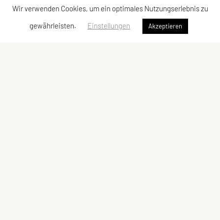
Wir verwenden Cookies, um ein optimales Nutzungserlebnis zu
gewährleisten.
Einstellungen
Akzeptieren
ULC DORNBIRN
UNION Leichtathletik Club
Alte Erlosenstr. 10
6850 Dornbirn
E-Mail:
ulc-dornbirn@cable.vol.at
ZVR-Zahl: 685146713
Kontaktadressen
Schnellzugriff
Kontakt
Team
Vorstand