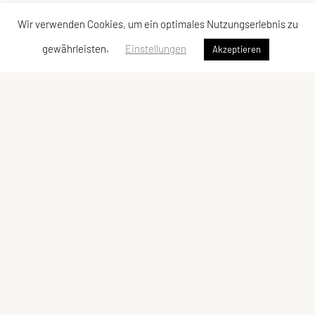
Wir verwenden Cookies, um ein optimales Nutzungserlebnis zu
gewährleisten.
Einstellungen
Akzeptieren
ULC DORNBIRN
UNION Leichtathletik Club
Alte Erlosenstr. 10
6850 Dornbirn
E-Mail:
ulc-dornbirn@cable.vol.at
ZVR-Zahl: 685146713
Kontaktadressen
Schnellzugriff
Kontakt
Team
Vorstand