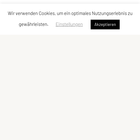
Wir verwenden Cookies, um ein optimales Nutzungserlebnis zu
gewährleisten.
Einstellungen
Akzeptieren
ULC DORNBIRN
UNION Leichtathletik Club
Alte Erlosenstr. 10
6850 Dornbirn
E-Mail:
ulc-dornbirn@cable.vol.at
ZVR-Zahl: 685146713
Kontaktadressen
Schnellzugriff
Kontakt
Team