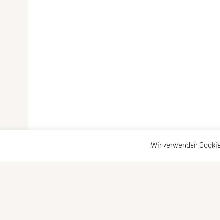
Wir verwenden Cookie
ULC DORNBIRN
Kontaktadr
UNION Leichtathletik Club
Kontakt