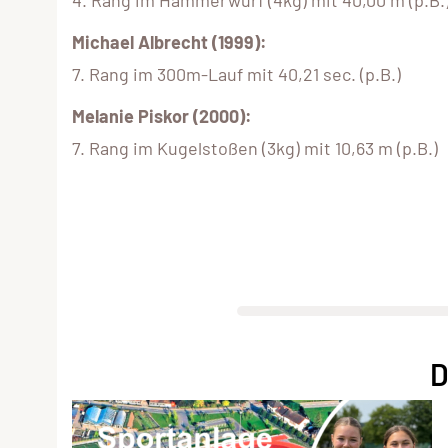
4. Rang im Hammerwurf (4kg) mit 40,00 m (p.B.
Michael Albrecht (1999):
7. Rang im 300m-Lauf mit 40,21 sec. (p.B.)
Melanie Piskor (2000):
7. Rang im Kugelstoßen (3kg) mit 10,63 m (p.B.)
D