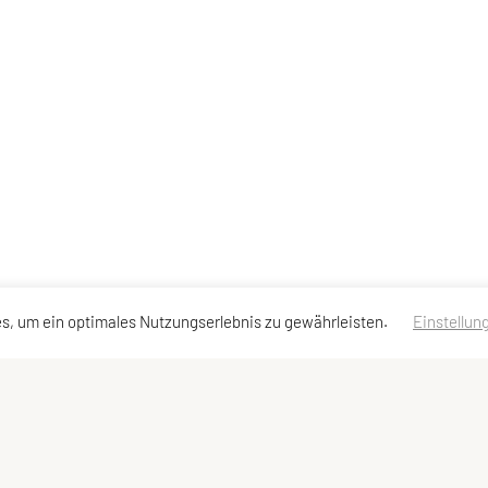
s, um ein optimales Nutzungserlebnis zu gewährleisten.
Einstellun
essen
Schnellzugriff
Meta
Team
Impressum