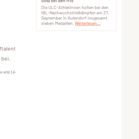
Gold bei den M15
Die ULC-AthletInnen holten bei den
IBL-Nachwuchstitelkämpfen am 27.
September in Aulendorf insgesamt
sieben Medaillen.
Weiterlesen...
ftalent
bei.
e erst 14-