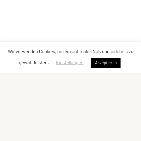
Wir verwenden Cookies, um ein optimales Nutzungserlebnis zu
gewährleisten.
Einstellungen
Akzeptieren
ULC DORNBIRN
UNION Leichtathletik Club
Alte Erlosenstr. 10
6850 Dornbirn
E-Mail:
ulc-dornbirn@cable.vol.at