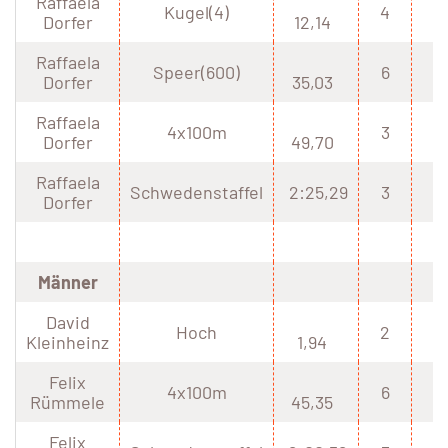
Raffaela
Kugel(4)
4
Dorfer
12,14
Raffaela
Speer(600)
6
Dorfer
35,03
Raffaela
4x100m
3
Dorfer
49,70
Raffaela
Schwedenstaffel
2:25,29
3
Dorfer
Männer
David
Hoch
2
Kleinheinz
1,94
Felix
4x100m
6
Rümmele
45,35
Felix