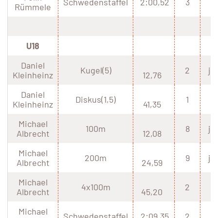
Schwedenstaffel
2:00,52
3
Rümmele
U18
Daniel
Kugel(5)
2
ja
Kleinheinz
12,76
Daniel
Diskus(1,5)
1
Kleinheinz
41,35
Michael
100m
8
ja
Albrecht
12,08
Michael
200m
9
ja
Albrecht
24,59
Michael
4x100m
2
Albrecht
45,20
Michael
Schwedenstaffel
2:09,35
2