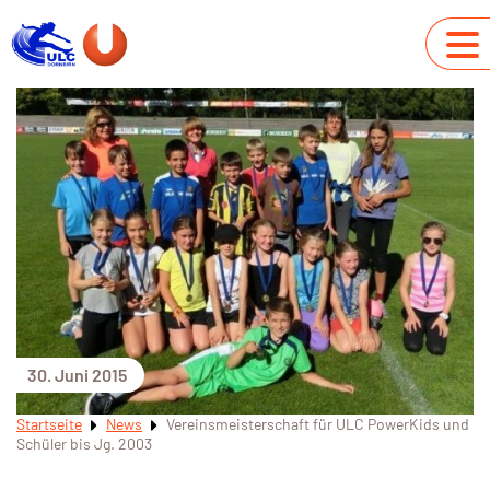
30. Juni 2015
Startseite
News
Vereinsmeisterschaft für ULC PowerKids und
Schüler bis Jg. 2003