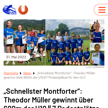
31. Mai 2022
© ULC DORNBIRN
Startseite
News
„Schnellster Montforter“: Theodor Müller
gewinnt über 600m der U10 || 7 Podestplätze für den ULC
„Schnellster Montforter“:
Theodor Müller gewinnt über