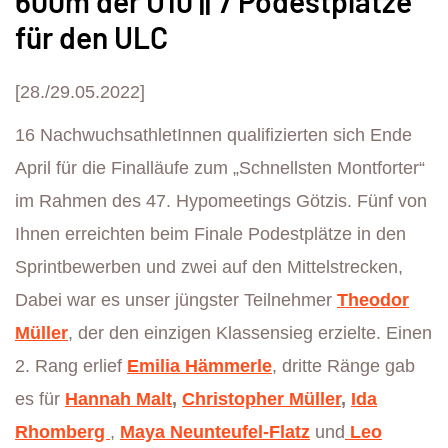
600m der U10 || 7 Podestplätze
für den ULC
[28./29.05.2022]
16 NachwuchsathletInnen qualifizierten sich Ende
April für die Finalläufe zum „Schnellsten Montforter“
im Rahmen des 47. Hypomeetings Götzis. Fünf von
Ihnen erreichten beim Finale Podestplätze in den
Sprintbewerben und zwei auf den Mittelstrecken,
Dabei war es unser jüngster Teilnehmer
Theodor
Müller
, der den einzigen Klassensieg erzielte. Einen
2. Rang erlief
Emilia Hämmerle
, dritte Ränge gab
es für
Hannah Malt
,
Christopher Müller
,
Ida
Rhomberg
,
Maya Neunteufel-Flatz
und
Leo