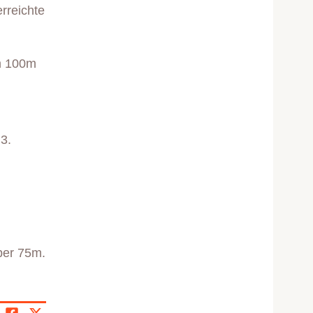
rreichte
im 100m
3.
ber 75m.