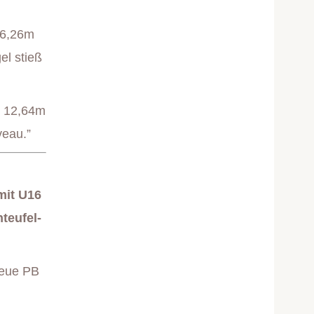
 26,26m
el stieß
) 12,64m
veau.”
mit U16
teufel-
neue PB