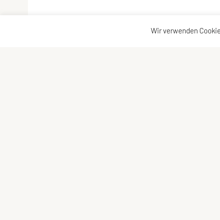
Wir verwenden Cookie
ULC DORNBIRN
Kontaktadr
UNION Leichtathletik Club
Kontakt
Alte Erlosenstr. 10
Vorstand
6850 Dornbirn
E-Mail:
ulc-dornbirn@cable.vol.at
ZVR-Zahl: 685146713