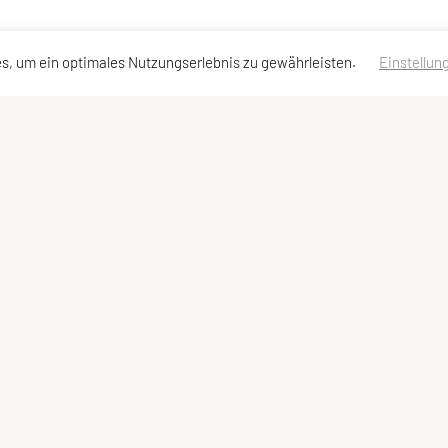
s, um ein optimales Nutzungserlebnis zu gewährleisten.
Einstellun
essen
Schnellzugriff
Meta
Team
Impressum
Sitemap
Datenschutzerklärung