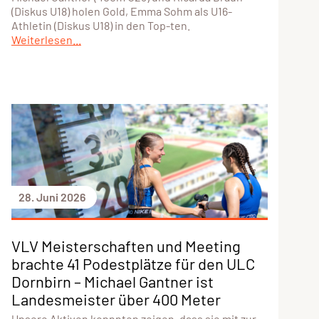
(Diskus U18) holen Gold, Emma Sohm als U16-
Athletin (Diskus U18) in den Top-ten.
Weiterlesen...
28. Juni 2026
VLV Meisterschaften und Meeting
brachte 41 Podestplätze für den ULC
Dornbirn – Michael Gantner ist
Landesmeister über 400 Meter
Unsere Aktiven konnnten zeigen, dass sie mit zur