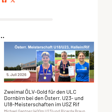
..
5. Juli 2026
Zweimal ÖLV-Gold für den ULC
Dornbirn bei den Österr. U23- und
U18-Meisterschaften im USZ Rif
Michael Gantner (400m U23) und Ricarda Braun