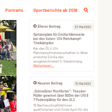
Portraits
Sportberichte ab 2019
Älterer Beitrag
27. Mai 2022
Spitzenplatz für Emilia Hämmerle
bei den österr. U14 Mehrkampf-
Titelkämpfen
Bei den ÖLV U14
Mehrkampfmeisterschaften in Wien
erreichte Emilia den
ausgezeichneten 5. Gesamtrang.
Weiterlesen...
Neuerer Beitrag
31. Mai 2022
„Schnellster Montforter“: Theodor
Müller gewinnt über 600m der U10 ||
7 Podestplätze für den ULC
16 NachwuchsathletInnen
qualifizierten sich Ende April für die