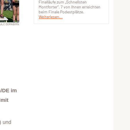
Finalläufe zum „Schnellsten
Montforter“. 7 von Ihnen erreichten
beim Finale Podestplätze.
Weiterlesen...
ULC DORNBIRN
n/DE im
imit
) und