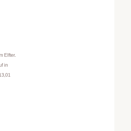
 Elfter.
f in
13,01