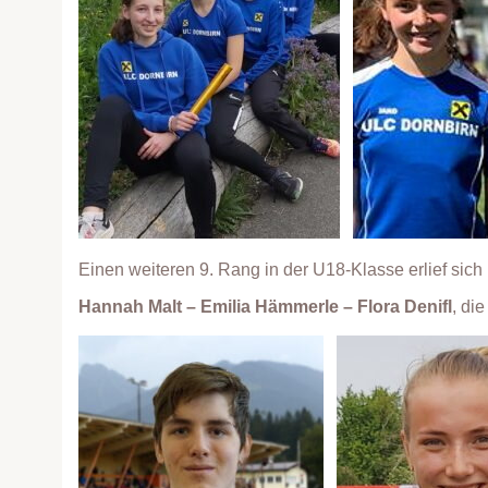
Einen weiteren 9. Rang in der U18-Klasse erlief sich
Hannah Malt – Emilia Hämmerle – Flora Denifl
, di