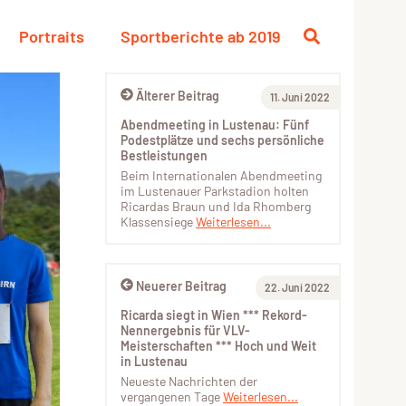
Portraits
Sportberichte ab 2019
Älterer Beitrag
11. Juni 2022
Abendmeeting in Lustenau: Fünf
Podestplätze und sechs persönliche
Bestleistungen
Beim Internationalen Abendmeeting
im Lustenauer Parkstadion holten
Ricardas Braun und Ida Rhomberg
Klassensiege
Weiterlesen...
Neuerer Beitrag
22. Juni 2022
Ricarda siegt in Wien *** Rekord-
Nennergebnis für VLV-
Meisterschaften *** Hoch und Weit
in Lustenau
Neueste Nachrichten der
vergangenen Tage
Weiterlesen...