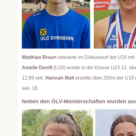
Matthias Braun
streuerte im Diskuswurf der U18 mit
Amelie Denifl
(U20) wurde In der Klasse U23 12. üb
12,99 sek.
Hannah Malt
erzielte über 200m der U18 
sek. 18.
Neben den ÖLV-Meisterschaften wurden au