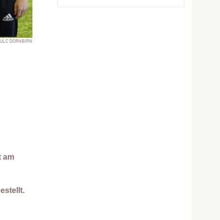
ULC DORNBIRN
t am
stellt.