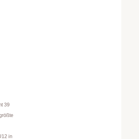
mt 39
größte
U12 in