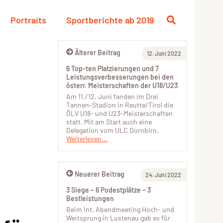
Portraits
Sportberichte ab 2019
Älterer Beitrag
12. Juni 2022
6 Top-ten Platzierungen und 7
Leistungsverbesserungen bei den
österr. Meisterschaften der U18/U23
Am 11./12. Juni fanden im Drei
Tannen-Stadion in Reutte/Tirol die
ÖLV U18- und U23-Meisterschaften
statt. Mit am Start auch eine
Delegation vom ULC Dornbirn.
Weiterlesen...
Neuerer Beitrag
24. Juni 2022
3 Siege – 6 Podestplätze – 3
Bestleistungen
Beim Int. Abendmeeting Hoch- und
Weitsprung in Lustenau gab es für