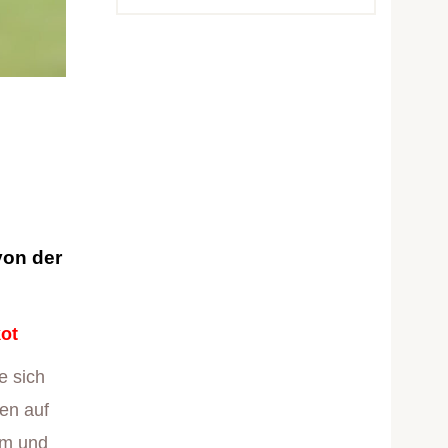
von der
kot
e sich
nen auf
0m und