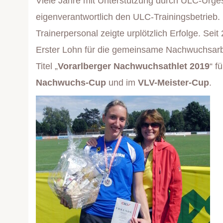
Viele Jahre mit Unterstützung durch ULC-Urges
eigenverantwortlich den ULC-Trainingsbetrieb
Trainerpersonal zeigte urplötzlich Erfolge. 
Erster Lohn für die gemeinsame Nachwuchsar
Titel „
Vorarlberger Nachwuchsathlet 2019
“ f
Nachwuchs-Cup
und im
VLV-Meister-Cup
.