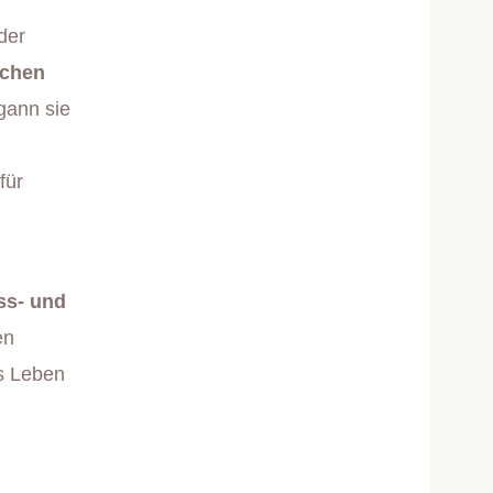
der
schen
ann sie
für
ss- und
en
ns Leben