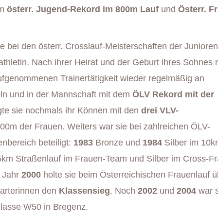
em
österr. Jugend-Rekord im 800m Lauf
und
Österr. F
e bei den österr. Crosslauf-Meisterschaften der Junioren
athletin. Nach ihrer Heirat und der Geburt ihres Sohnes
ufgenommenen Trainertätigkeit wieder regelmäßig an
feln und in der Mannschaft mit dem
ÖLV Rekord mit der
gte sie nochmals ihr Können mit den
drei VLV-
0m der Frauen. Weiters war sie bei zahlreichen ÖLV-
bereich beteiligt:
1983
Bronze und
1984
Silber im 10
5km Straßenlauf im Frauen-Team und Silber im Cross-F
 Jahr
2000
holte sie beim Österreichischen Frauenlauf ü
arterinnen den
Klassensieg
. Noch
2002
und
2004
war s
Klasse W50 in Bregenz.