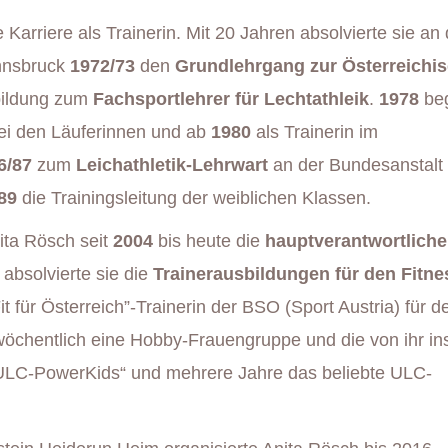
 Karriere als Trainerin. Mit 20 Jahren absolvierte sie an 
Innsbruck
1972/73
den
Grundlehrgang zur Österreichi
bildung zum
Fachsportlehrer für Lechtathleik
.
1978
beg
 bei den Läuferinnen und ab
1980
als Trainerin im
6/87
zum
Leichathletik-Lehrwart
an der Bundesanstalt 
89
die Trainingsleitung der weiblichen Klassen.
ita Rösch seit
2004
bis heute die
hauptverantwortliche
absolvierte sie die
Trainerausbildungen für den Fitne
t für Österreich”-Trainerin der BSO (Sport Austria) für d
wöchentlich eine Hobby-Frauengruppe und die von ihr i
 „ULC-PowerKids“ und mehrere Jahre das beliebte ULC-