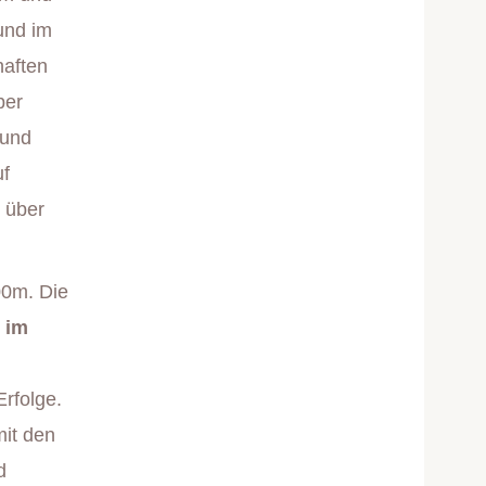
und im
haften
ber
 und
uf
n über
00m. Die
 im
Erfolge.
mit den
d