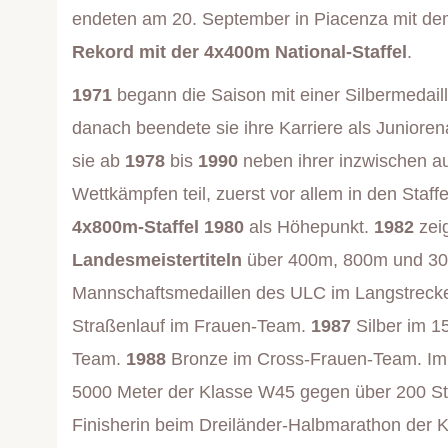
endeten am 20. September in Piacenza mit d
Rekord mit der 4x400m National-Staffel
.
1971
begann die Saison mit einer Silbermedaill
danach beendete sie ihre Karriere als Junioren
sie ab
1978
bis
1990
neben ihrer inzwischen a
Wettkämpfen teil, zuerst vor allem in den Staf
4x800m-Staffel
1980
als Höhepunkt.
1982
zei
Landesmeistertiteln
über 400m, 800m und 300
Mannschaftsmedaillen des ULC im Langstrecken
Straßenlauf im Frauen-Team.
1987
Silber im 1
Team.
1988
Bronze im Cross-Frauen-Team. Im
5000 Meter der Klasse W45 gegen über 200 St
Finisherin beim Dreiländer-Halbmarathon der 