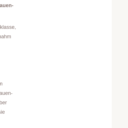
rauen-
klasse,
 nahm
km
rauen-
ber
ie