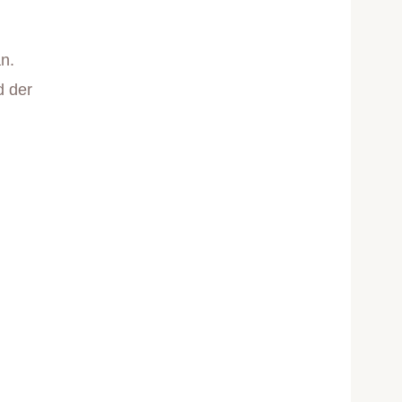
n.
 der