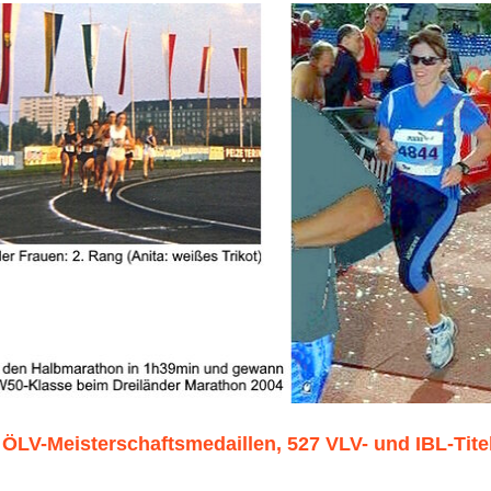
 ÖLV-Meisterschaftsmedaillen, 527 VLV- und IBL-Titel