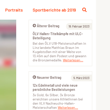
Portraits
Sportberichte ab 2019
Älterer Beitrag
19. Februar 2023
ÖLV Hallen-Titelkämpfe mit ULC-
Beteiligung
Bei den ÖLV U18-Meisterschaften in
Linz landete Matthias Braun im
Kugelstoßen mit einer Weite von
13,45m auf dem Podest und gewann
die Bronzemedaille.
Weiterlesen...
Neuerer Beitrag
5. März 2023
12x Edelmetall und viele neue
persönliche Bestleistungen
3x Gold, 6x Silber, 3x Bronze
erreichten unsere AthletInnen bei
den VLV Nachwuchs-Hallen-
Meisterschaften
Weiterlesen...