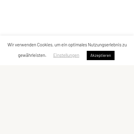
Wir verwenden Cookies, um ein optimales Nutzungserlebnis zu
gewährleisten.
Einstellungen
Akzeptieren
ULC DORNBIRN
UNION Leichtathletik Club
Alte Erlosenstr. 10
6850 Dornbirn
E-Mail:
ulc-dornbirn@cable.vol.at