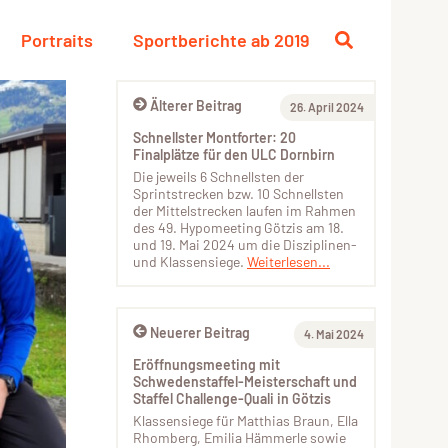
Portraits
Sportberichte ab 2019
Älterer Beitrag
26. April 2024
Schnellster Montforter: 20
Finalplätze für den ULC Dornbirn
Die jeweils 6 Schnellsten der
Sprintstrecken bzw. 10 Schnellsten
der Mittelstrecken laufen im Rahmen
des 49. Hypomeeting Götzis am 18.
und 19. Mai 2024 um die Disziplinen-
und Klassensiege.
Weiterlesen...
Neuerer Beitrag
4. Mai 2024
Eröffnungsmeeting mit
Schwedenstaffel-Meisterschaft und
Staffel Challenge-Quali in Götzis
Klassensiege für Matthias Braun, Ella
Rhomberg, Emilia Hämmerle sowie