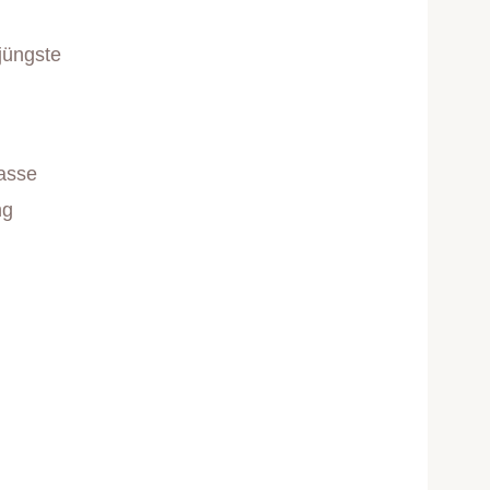
jüngste
asse
ng