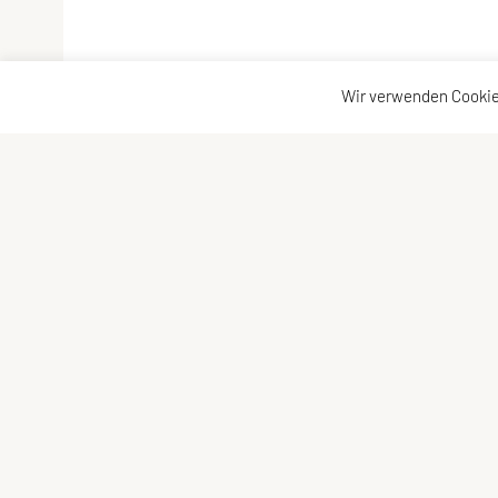
Wir verwenden Cookie
ULC DORNBIRN
Kontaktadr
UNION Leichtathletik Club
Kontakt
Alte Erlosenstr. 10
Vorstand
6850 Dornbirn
E-Mail:
ulc-dornbirn@cable.vol.at
ZVR-Zahl: 685146713