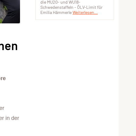
die MU20- und WU18-
Schwedenstaffeln - ÖLV-Limit für
Emilia Hämmerle
Weiterlesen...
nnen
ere
er
r in der