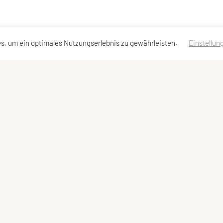
s, um ein optimales Nutzungserlebnis zu gewährleisten.
Einstellun
essen
Schnellzugriff
Meta
Team
Impressum
Sitemap
Datenschutzerklärung