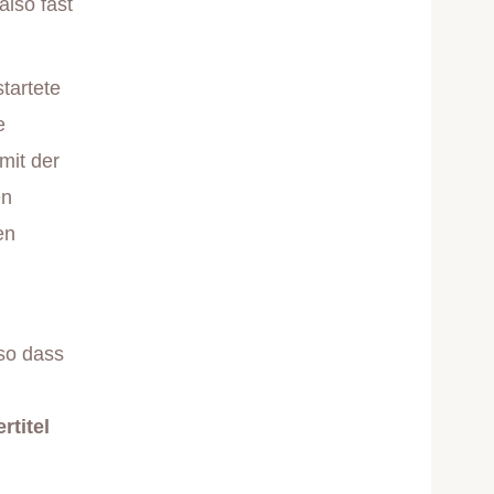
lso fast
tartete
e
mit der
en
en
 so dass
rtitel