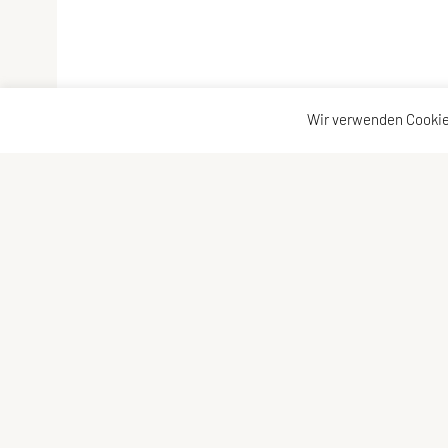
Wir verwenden Cookie
ULC DORNBIRN
Kontaktadr
UNION Leichtathletik Club
Kontakt
Alte Erlosenstr. 10
Vorstand
6850 Dornbirn
E-Mail:
ulc-dornbirn@cable.vol.at
ZVR-Zahl: 685146713