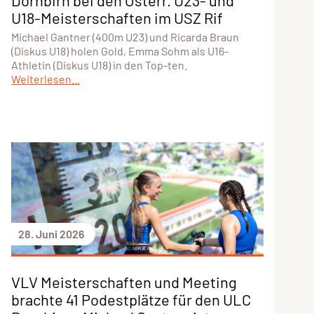
Dornbirn bei den Österr. U23- und
U18-Meisterschaften im USZ Rif
Michael Gantner (400m U23) und Ricarda Braun
(Diskus U18) holen Gold, Emma Sohm als U16-
Athletin (Diskus U18) in den Top-ten.
Weiterlesen...
28. Juni 2026
VLV Meisterschaften und Meeting
brachte 41 Podestplätze für den ULC