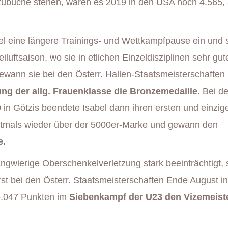
ubuche stehen, waren es 2019 in den USA noch 4.565, a
l eine längere Trainings- und Wettkampfpause ein und s
eiluftsaison, wo sie in etlichen Einzeldisziplinen sehr gut
ewann sie bei den Österr. Hallen-Staatsmeisterschaften 
ng der allg. Frauenklasse die Bronzemedaille
. Bei d
in Götzis beendete Isabel dann ihren ersten und einzig
stmals wieder über der 5000er-Marke und gewann den
e.
ngwierige Oberschenkelverletzung stark beeinträchtigt,
st bei den Österr. Staatsmeisterschaften Ende August in
5.047 Punkten im
Siebenkampf der U23 den Vizemeiste