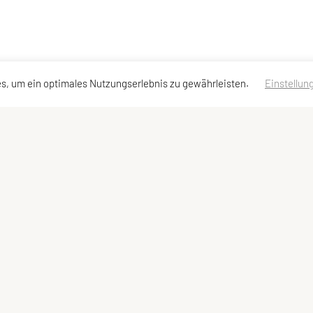
s, um ein optimales Nutzungserlebnis zu gewährleisten.
Einstellun
essen
Schnellzugriff
Meta
Team
Impressum
Sitemap
Datenschutzerklärung