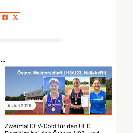
..
5. Juli 2026
Zweimal ÖLV-Gold für den ULC