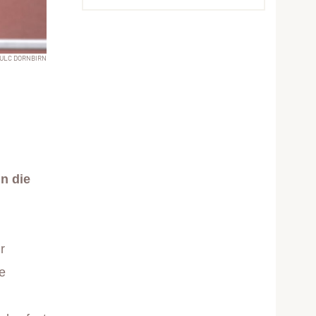
ULC DORNBIRN
n die
r
e