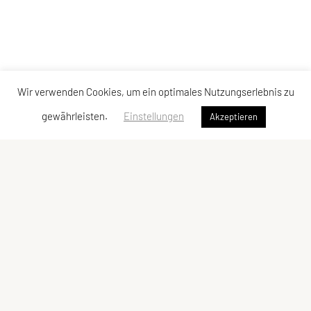
Wir verwenden Cookies, um ein optimales Nutzungserlebnis zu
gewährleisten.
Einstellungen
Akzeptieren
ULC DORNBIRN
UNION Leichtathletik Club
Alte Erlosenstr. 10
6850 Dornbirn
E-Mail:
ulc-dornbirn@cable.vol.at
ZVR-Zahl: 685146713